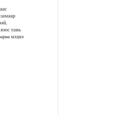
аас  
 замаар 
эй. 
лоос тань 
өөрөө мэднэ 