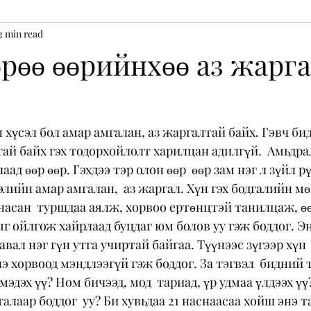
2 min read
Holistic Wellness
Montessori
өрөө өөрийнхөө аз жарг
 хүсэл бол амар амгалан, аз жаргалтай байх. Гэвч би
тай байх гэх тодорхойлолт харилцан адилгүй.  Амьдр
ад өөр өөр. Гэхдээ тэр олон өөр  өөр зам нэг л зүйл рү
элийн амар амгалан,  аз жаргал. Хүн гэх бодгалийн мө
 насан  туршдаа аялж, хорвоо ертөнцтэй танилцаж, өө
г ойлгож хайрлаад буцдаг юм болов уу гэж боддог. Эн
вал нэг гүн утга учиртай байгаа. Түүнээс зүгээр хүн 
нэ хорвоод мэндлээгүй гэж боддог. За тэгвэл  бидний
 мэдэх үү? Ном бичээд, мод  тариад, үр удмаа үлдээх үү
 талаар боддог  уу? Би хувьдаа 21 наснаасаа хойш энэ т