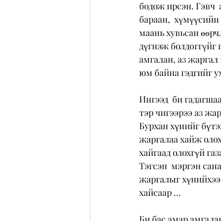
бодож ирсэн. Гэвч  
бараан,  хүмүүсийн
маань хувьсан өөрч
дүгнэж болдоггүйг г
амгалан, аз жаргал
юм байна гэдгийг у
Ингээд  би гадагша
тэр чигээрээ аз жа
Бурхан хүнийг бүтээ
жаргалаа хайж олох 
хайгаад олохгүй газ
Тэгсэн  мэргэн сана
жаргалыг хүнийхээ 
хайсаар ...
Би бас амар амгалан