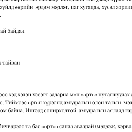
зүйлд өөрийн  эрдэм мэдлэг, цаг хугацаа, хүсэл зорил
  
тай байдал
х тайван
троо хэд хэдэн хэсэгт задарна мөн өөртөө нутагшуулах а
о. Тиймээс өргөн хүрээнд амьдралын олон талын  мэдл
м байна. Ингээд сонирхолтой  амьдралын аялалд гар
чвэрээс та бас өөртөө санаа аваарай (мэдээж, хэрвээ