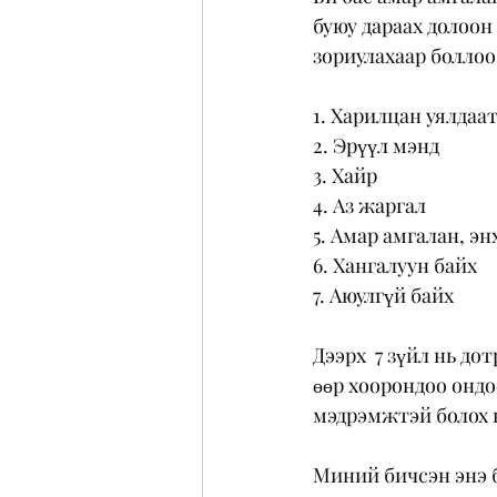
буюу дараах долоон 
зориулахаар боллоо.
1. Харилцан уялдаа
2. Эрүүл мэнд
3. Хайр
4. Аз жаргал
5. Амар амгалан, эн
6. Хангалуун байх
7. Аюулгүй байх  
Дээрх  7 зүйл нь до
өөр хоорондоо ондо
мэдрэмжтэй болох ю
Миний бичсэн энэ би