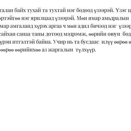
галан байх тухай та тухтай нэг бодоод үзээрэй. Үзэг ц
өртэйгөө нэг ярилцаад үзээрэй. Мөн ямар амьдралын 
мар амгаланд хүрэх аргаа ч мөн адил бичээд нэг  үзээр
айхан санаа таны дотоод мэдрэмж, өөрийн оюун  бод
үрэн итгэлтэй байна. Учир нь та бусдаас  илүү өөрөө 
 өөрөө өөрийнхөө аз жаргалын  түлхүүр. 