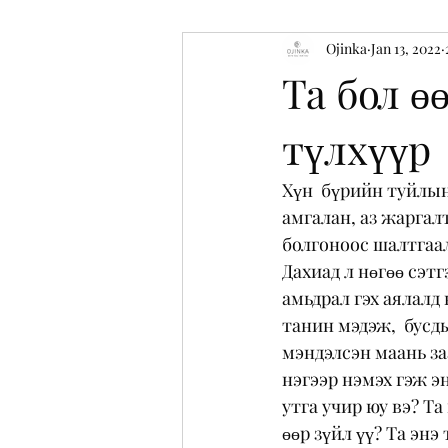
Ojinka
Jan 13, 2022
Өөрийгөө хайрлах урлаг - сургалт
Та бол ө
түлхүүр
Хүн  бүрийн туйлын
амгалан, аз жаргал
болгоноос шалтгаала
Дахиад л нөгөө сэтг
амьдрал гэх аялалд
танин мэдэж,  бусды
мэндэлсэн маань заа
нэгээр нэмэх гэж э
утга учир юу вэ? Tа
өөр зүйл үү? Та энэ