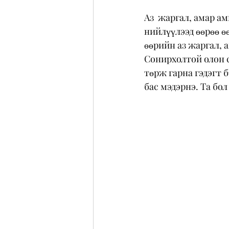
Аз  жаргал, амар ам
нийлүүлээд өөрөө ө
өөрийн аз жаргал, а
Сонирхолтой олон с
төрж гарна гэдэгт б
бас мэдэрнэ. Та бол