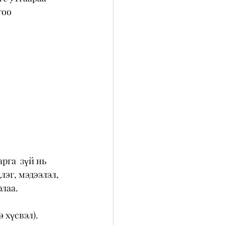
гоо 
рга  зүй нь 
эг, мэдээлэл, 
лаа.
 хүсвэл).