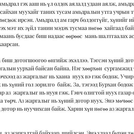
амьдрал гэх ааш нь үл олдох аялалд удаан аялж, амьд
 сайхан муухайг таних тусам амьдралын утга учрын ту
лөгдөж ирсэн. Амьдралд ам гарч болдоггүйг, хүнийг и
эх мэт их зүйл танин мэдэх тусмаа нөгөө  хайгаад бай
 маань бусдаас биш надаас өөрөөс  мань шалтгаалах ас
хаарсан.
а биш дотогшоогоо өнгийж эхэллээ. Тэгсэн хүний дото
ргалын уурхай байсан байна. Нэг хөөрхөн  сургамжид ү
чхээд аз жаргалыг нь хаана  нуух вэ гэж бодож. Учир 
нь хүний гол зорилго  байж. За, тэгээд Бурхан бодож 
ар аз  жаргалыг нь нууя гэж. Гэвч олигтой нуух газар 
а төрч. Аз жаргалыг нь хүний дотор нуух. Энэ мөчөөс 
дотор нь нуучихсан байж. Харин хүн нөгөө аз жаргала
, аз жаргалтай байхаар  шийдсэн. Энэ удаад бүрэн тө