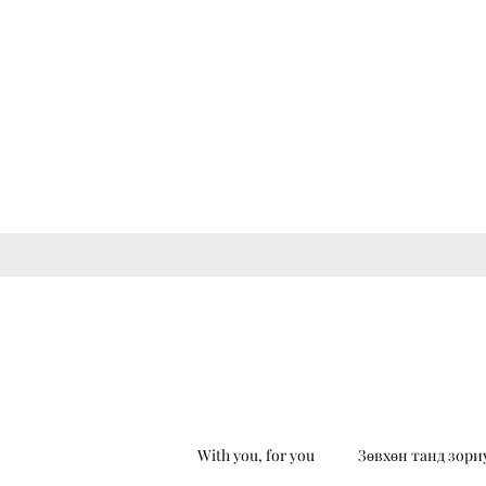
With you, for you
Зөвхөн танд зори