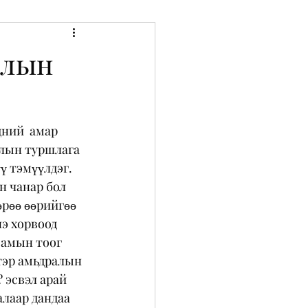
алын
дний  амар 
алын туршлага 
ү тэмүүлдэг. 
н чанар бол 
рөө өөрийгөө 
э хорвоод  
 амын тоог 
 тэр амьдралын 
? эсвэл арай 
алаар дандаа 