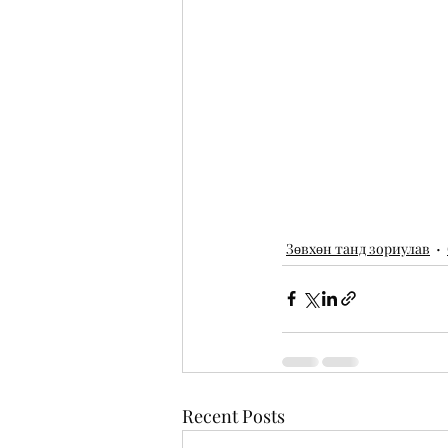
Зөвхөн танд зориулав
Recent Posts