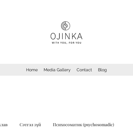
Home
Media Gallery
Contact
Blog
улав
Сэтгэл зүй
Психосоматик (psychosomadic)