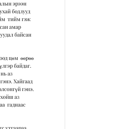
ралын эрээн 
хай бодлууд  
йм  тийм гэж 
сан амар 
уудал байсан 
од цөм  өөрөө 
лгэр байдаг. 
нь аз 
гэнэ. Хайгаад 
олсонгүй гэнэ. 
хойш аз  
а  гаднаас 
гс утгаараа 