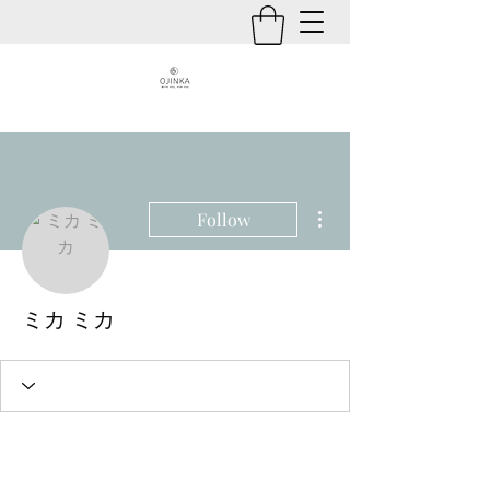
More actions
Follow
ミカ ミカ